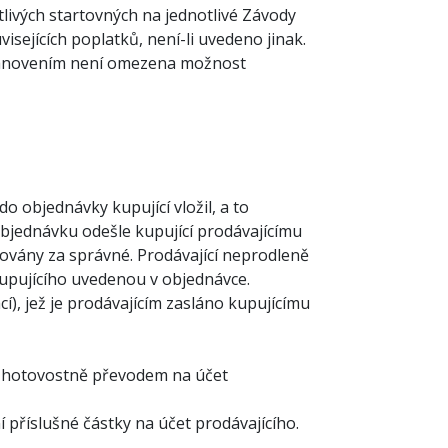
livých startovných na jednotlivé Závody
sejících poplatků, není-li uvedeno jinak.
stanovením není omezena možnost
 objednávky kupující vložil, a to
Objednávku odešle kupující prodávajícímu
žovány za správné. Prodávající neprodleně
kupujícího uvedenou v objednávce.
í), jež je prodávajícím zasláno kupujícímu
bezhotovostně převodem na účet
 příslušné částky na účet prodávajícího.