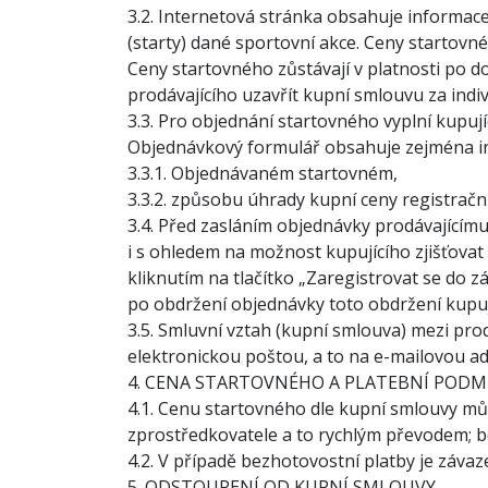
3.2. Internetová stránka obsahuje informace
(starty) dané sportovní akce. Ceny startovn
Ceny startovného zůstávají v platnosti po
prodávajícího uzavřít kupní smlouvu za ind
3.3. Pro objednání startovného vyplní kupuj
Objednávkový formulář obsahuje zejména i
3.3.1. Objednávaném startovném,
3.3.2. způsobu úhrady kupní ceny registračn
3.4. Před zasláním objednávky prodávajícímu
i s ohledem na možnost kupujícího zjišťovat
kliknutím na tlačítko „Zaregistrovat se do 
po obdržení objednávky toto obdržení kupuj
3.5. Smluvní vztah (kupní smlouva) mezi prod
elektronickou poštou, a to na e-mailovou ad
4. CENA STARTOVNÉHO A PLATEBNÍ PODM
4.1. Cenu startovného dle kupní smlouvy mů
zprostředkovatele a to rychlým převodem; b
4.2. V případě bezhotovostní platby je záva
5. ODSTOUPENÍ OD KUPNÍ SMLOUVY