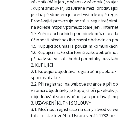
zákoník (dále jen „občanský zákoník“) vzáje
„kupní smlouva“) uzavírané mezi prodávající
jejichž předmětem je především koupě regis
Prodávající provozuje portál s registračním
na adrese
https://ptime.cz
(dále jen „interne
1.2 Znění obchodních podmínek může prodáva
účinnosti předchozího znění obchodních po
1.5 Kupující souhlasí s použitím komunikačn
1.6 Kupující může startovné zakoupit přímo
případy se tyto obchodní podmínky nevztahu
2. KUPUJÍCÍ
2.1. Kupující objednává registrační poplatek
sportovní akce.
2.2. Při registraci na webové stránce a při
v rámci objednávky je kupující při jakékoliv
objednávání startovného jsou prodávajícím
3. UZAVŘENÍ KUPNÍ SMLOUVY
3.1. Možnost registrace na daný závod ve w
tohoto startovného. Ustanovení § 1732 odst