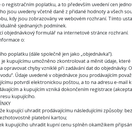
 o registračním poplatku, a to především uvedení cen jednot
ého jsou uvedeny včetně daně z přidané hodnoty a všech souvi
 dobu, kdy jsou zobrazovány ve webovém rozhraní. Tímto u
ividuálně sjednaných podmínek.
ící objednávkový formulář na internetové stránce rozhraní.
nformace o:
ího poplatku (dále společně jen jako „objednávka“).
 je kupujícímu umožněno zkontrolovat a měnit údaje, které do
 a opravovat chyby vzniklé při zadávání dat do objednávky. 
závodu“. Údaje uvedené v objednávce jsou prodávajícím pova
ícímu potvrdí elektronickou poštou, a to na adresu e-mail 
ávajícím a kupujícím vzniká dokončením registrace (akceptac
resu kupujícího.
ÍNKY
že kupující uhradit prodávajícímu následujícími způsoby: 
ezhotovostně platební kartou;
zek kupujícího uhradit kupní cenu splněn okamžikem připsání