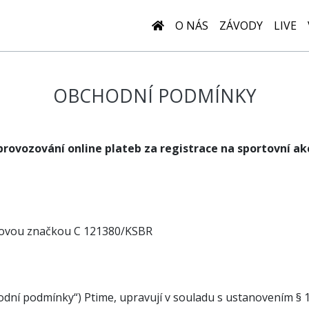
O NÁS
ZÁVODY
LIVE
OBCHODNÍ PODMÍNKY
o provozování online plateb za registrace na sportovní ak
sovou značkou C 121380/KSBR
dní podmínky“) Ptime, upravují v souladu s ustanovením § 1