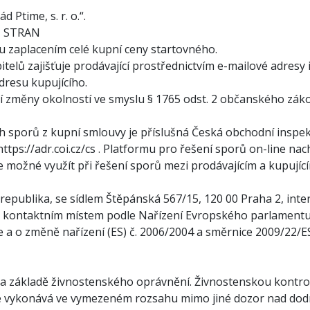
Ptime, s. r. o.“.
H STRAN
du zaplacením celé kupní ceny startovného.
itelů zajišťuje prodávající prostřednictvím e-mailové adresy
dresu kupujícího.
čí změny okolností ve smyslu § 1765 odst. 2 občanského zák
h sporů z kupní smlouvy je příslušná Česká obchodní inspek
https://adr.coi.cz/cs
. Platformu pro řešení sporů on-line nach
e možné využít při řešení sporů mezi prodávajícím a kupujíc
republika, se sídlem Štěpánská 567/15, 120 00 Praha 2, int
 kontaktním místem podle Nařízení Evropského parlamentu a
e a o změně nařízení (ES) č. 2006/2004 a směrnice 2009/22/E
í na základě živnostenského oprávnění. Živnostenskou kontro
e vykonává ve vymezeném rozsahu mimo jiné dozor nad dodr