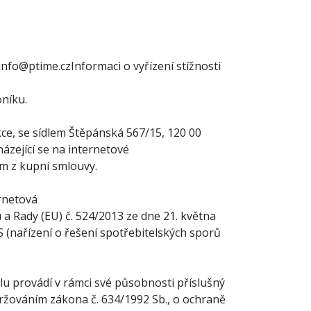
info@ptime.cz
Informaci o vyřízení stížnosti
oníku.
ce, se sídlem Štěpánská 567/15, 120 00
ázející se na internetové
ím z kupní smlouvy.
ernetová
 Rady (EU) č. 524/2013 ze dne 21. května
S (nařízení o řešení spotřebitelských sporů
lu provádí v rámci své působnosti příslušný
žováním zákona č. 634/1992 Sb., o ochraně