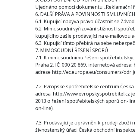
Ujednáno pomocí dokumentu „Reklamační řád 
6. DALŠÍ PRÁVA A POVINNOSTI SMLUVNÍC
6.1. Kupující nabývá právo účastnit se Závo
6.2. Mimosoudní vyřizování stížností spotřeb
kupujícího zašle prodávající na e-mailovou a
6.3. Kupující tímto přebírá na sebe nebezpe
7. MIMOSOUDNÍ ŘEŠENÍ SPORŮ
7.1. K mimosoudnímu řešení spotřebitelskýc
Praha 2, IČ: 000 20 869, internetová adresa:
adrese
http://ec.europa.eu/consumers/odr
j
7.2. Evropské spotřebitelské centrum Česká 
adresa:
http://www.evropskyspotrebitel.cz
je
2013 o řešení spotřebitelských sporů on-lin
on-line).
7.3. Prodávající je oprávněn k prodeji zbož
živnostenský úřad. Česká obchodní inspekc