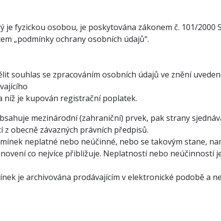
rý je fyzickou osobou, je poskytována zákonem č. 101/2000 S
tem „podmínky ochrany osobních údajů“.
it souhlas se zpracováním osobních údajů ve znění uvedené
vajícího
a níž je kupován registrační poplatek.
sahuje mezinárodní (zahraniční) prvek, pak strany sjednáva
cí z obecně závazných právních předpisů.
odmínek neplatné nebo neúčinné, nebo se takovým stane, na
novení co nejvíce přibližuje. Neplatností nebo neúčinností
nek je archivována prodávajícím v elektronické podobě a ne