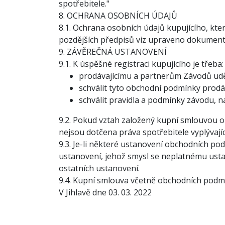
spotřebitele."
8. OCHRANA OSOBNÍCH ÚDAJŮ
8.1. Ochrana osobních údajů kupujícího, kte
pozdějších předpisů viz upraveno dokumen
9. ZÁVĚREČNÁ USTANOVENÍ
9.1. K úspěšné registraci kupujícího je třeba:
prodávajícímu a partnerům Závodů uděl
schválit tyto obchodní podmínky prodá
schválit pravidla a podmínky závodu, n
9.2. Pokud vztah založený kupní smlouvou ob
nejsou dotčena práva spotřebitele vyplývají
9.3. Je-li některé ustanovení obchodních p
ustanovení, jehož smysl se neplatnému usta
ostatních ustanovení.
9.4. Kupní smlouva včetně obchodních podmí
V Jihlavě dne 03. 03. 2022