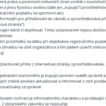
mná práva a povinnosti smluvních stran vzniklé v souvislost
m a jinou fyzickou osobou (dále jen „kupující“) prostřednict
tračního poplatku na sportovní akci.
i formuláři pro přihlašování do závodů a zprostředkovává př
tová stránka“).
jící měnit či doplňovat. Tímto ustanovením nejsou dotčena
dmínek.
ích prostředků na dálku při objednávce registračního poplat
u úhradou na účet organizátora a tím pádem uzavřít smlouv
jí.
 (startovné) přímo z internetové stránky zprostředkovatele, 
 objednávání startovného je kupující povinen uvádět správně 
 jejich změně povinen aktualizovat a informovat o nich prodá
 považovány za správné.
ebovém rozhraní je informativního charakteru a prodávající
. 2 občanského zákoníku se nepoužije.