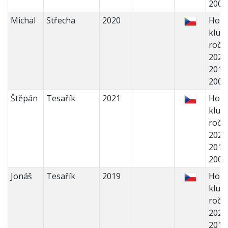
200
Michal
Střecha
2020
Holk
kluci 
ročn
2022
2018
200
Štěpán
Tesařík
2021
Holk
kluci 
ročn
2022
2018
200
Jonáš
Tesařík
2019
Holk
kluci 
ročn
2022
2018