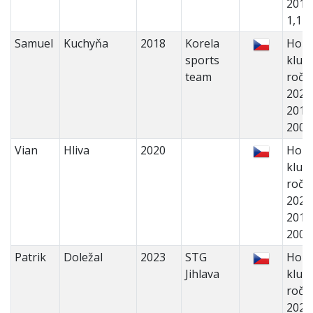
2014
1,1 
Samuel
Kuchyňa
2018
Korela
Holk
sports
kluci 
team
ročn
2022
2018
200
Vian
Hliva
2020
Holk
kluci 
ročn
2022
2018
200
Patrik
Doležal
2023
STG
Holk
Jihlava
kluci 
ročn
2022