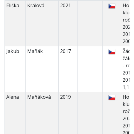
Eliška
Králová
2021
Holk
kluci 
ročn
2022
2018
200
Jakub
Maňák
2017
Žáci 
žáky
- roč
2017
2014
1,1 
Alena
Maňáková
2019
Holk
kluci 
ročn
2022
2018
200