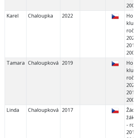
200
Karel
Chaloupka
2022
Holk
kluci 
ročn
2022
2018
200
Tamara
Chaloupková
2019
Holk
kluci 
ročn
2022
2018
200
Linda
Chaloupková
2017
Žáci 
žáky
- roč
2017