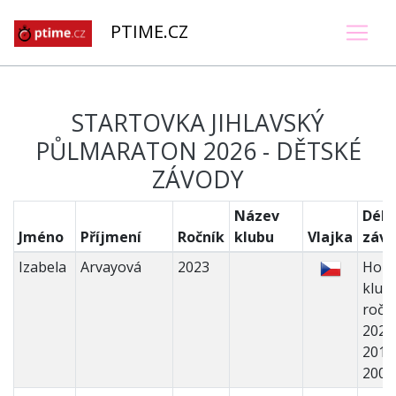
PTIME.CZ
STARTOVKA JIHLAVSKÝ
PŮLMARATON 2026 - DĚTSKÉ
ZÁVODY
Název
Délk
Jméno
Příjmení
Ročník
klubu
Vlajka
záv
Izabela
Arvayová
2023
Holk
kluci 
ročn
2022
2018
200