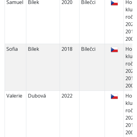
Samuel
Bílek
2020
Bílečci
Holk
kluci 
ročn
2022
2018
200
Sofia
Bílek
2018
Bílečci
Holk
kluci 
ročn
2022
2018
200
Valerie
Dubová
2022
Holk
kluci 
ročn
2022
2018
200