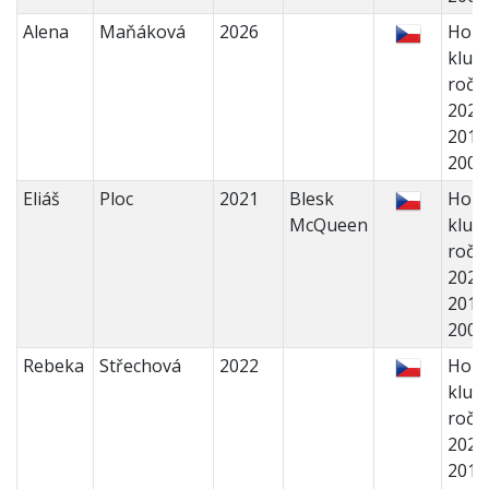
Alena
Maňáková
2026
Holk
kluci 
ročn
2022
2018
200
Eliáš
Ploc
2021
Blesk
Holk
McQueen
kluci 
ročn
2022
2018
200
Rebeka
Střechová
2022
Holk
kluci 
ročn
2022
2018