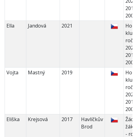
2022
2018
200
Ella
Jandová
2021
Holk
kluci 
ročn
2022
2018
200
Vojta
Mastný
2019
Holk
kluci 
ročn
2022
2018
200
Eliška
Krejsová
2017
Havlíčkův
Žáci 
Brod
žáky
- roč