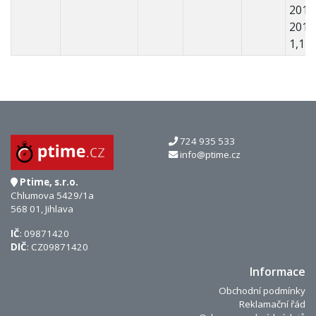
2017
2014
1,1 
724 935 533
info@ptime.cz
Ptime, s.r.o.
Chlumova 5429/1a
568 01, Jihlava
IČ
: 09871420
DIČ
: CZ09871420
Informace
Obchodní podmínky
Reklamační řád